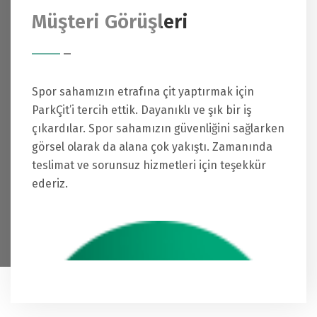
Müşteri Görüşleri
j
Spor sahamızın etrafına çit yaptırmak için
Ba
e
ParkÇit’i tercih ettik. Dayanıklı ve şık bir iş
s
çıkardılar. Spor sahamızın güvenliğini sağlarken
k
ve
görsel olarak da alana çok yakıştı. Zamanında
sü
e
teslimat ve sorunsuz hizmetleri için teşekkür
es
ederiz.