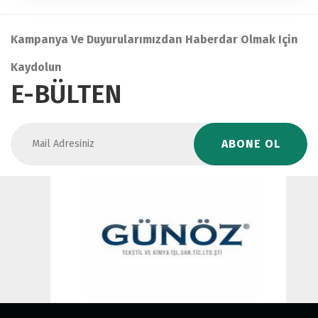
Kampanya Ve Duyurularımızdan Haberdar Olmak Için
Kaydolun
E-BÜLTEN
ABONE OL
E
Mehmet Koç
İşletme